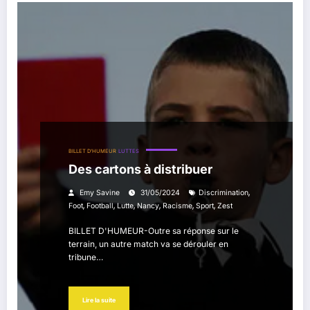
Photo Pixabay
BILLET D'HUMEUR
LUTTES
Des cartons à distribuer
,
Emy Savine
31/05/2024
Discrimination
,
,
,
,
,
,
Foot
Football
Lutte
Nancy
Racisme
Sport
Zest
BILLET D'HUMEUR-Outre sa réponse sur le
terrain, un autre match va se dérouler en
tribune…
Lire la suite