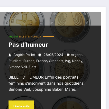
ARGENT
BILLET D'HUMEUR
Pas d’humeur
,
Angèle Poillet
28/05/2024
Argent
,
,
,
,
,
,
Etudiant
Europe
France
Grandest
Ivg
Nancy
,
Simone Veil
Z'est
BILLET D'HUMEUR Enfin des portraits
féminins s’inscrivent dans nos quotidiens.
Simone Veil, Joséphine Baker, Marie…
Lire la suite