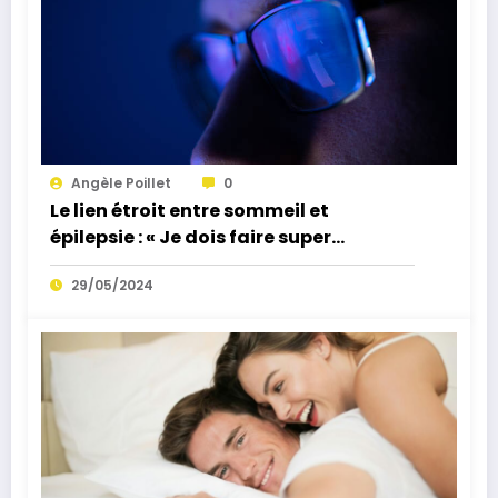
Angèle Poillet
0
Le lien étroit entre sommeil et
épilepsie : « Je dois faire super
attention à mon sommeil alors
29/05/2024
qu’avant je m’en fichais »