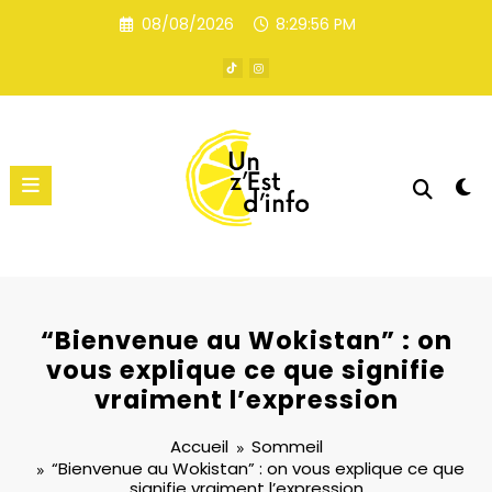
Aller
08/08/2026
8:29:56 PM
au
contenu
“Bienvenue au Wokistan” : on
vous explique ce que signifie
vraiment l’expression
Accueil
Sommeil
“Bienvenue au Wokistan” : on vous explique ce que
signifie vraiment l’expression