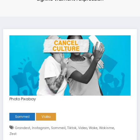
Photo Pixabay
Sommeil
Vidéo
,
,
,
,
,
,
,
Grandest
Instagram
Sommeil
Tiktok
Video
Woke
Wokisme
Z'est